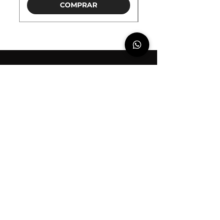
COMPRAR
NOSSO TELEFONE
(31) 98 1
16 9310
NOSSO E-MAIL
hello@crushgear.com.br
NOSSOS
HORÁRIOS
Seg a Sex: 9:00 - 17:00
Assine para receber novidades e
promoções em primeira mão!