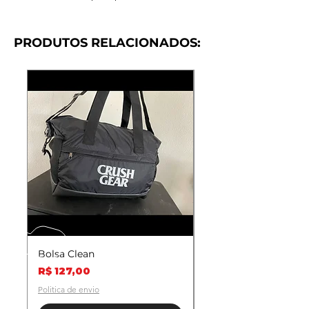
PRODUTOS RELACIONADOS:
Bolsa Clean
Strap Monster
Preço
Preço
R$ 127,00
R$ 35,00
Politica de envio
Politica de envio