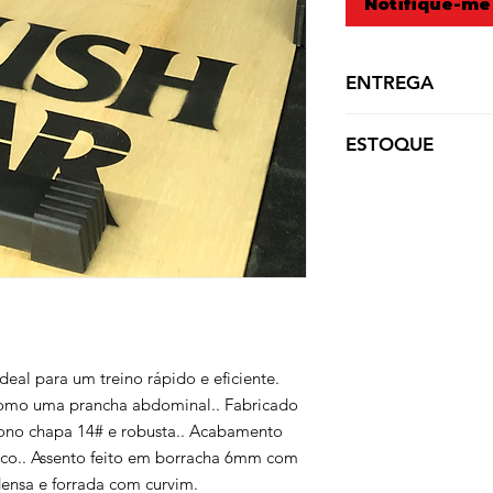
Notifique-me
ENTREGA
Este item é prod
ESTOQUE
confirmação do pag
dias úteis.
Produto com possíve
entrega a combinar
ideal para um treino rápido e eficiente.
omo uma prancha abdominal.. Fabricado
no chapa 14# e robusta.. Acabamento
osco.. Assento feito em borracha 6mm com
sa e forrada com curvim.