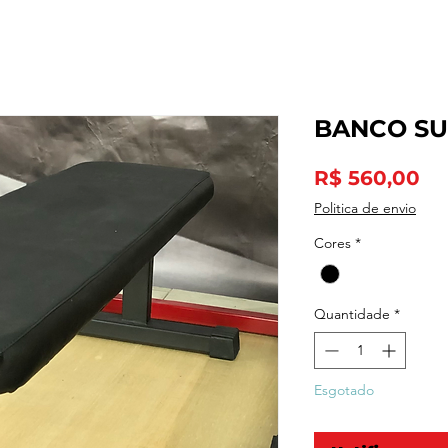
MONTE SEU ESPAÇO
EQUIPAMENTOS
BOLSAS E MOCHILAS
SALE
BANCO SU
Pr
R$ 560,00
Politica de envio
Cores
*
Quantidade
*
Esgotado