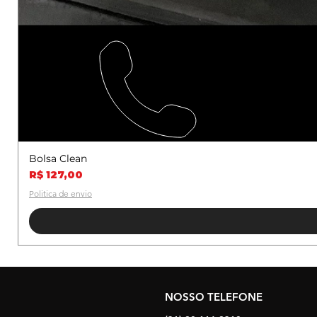
Bolsa Clean
Preço
R$ 127,00
Politica de envio
NOSSO TELEFONE