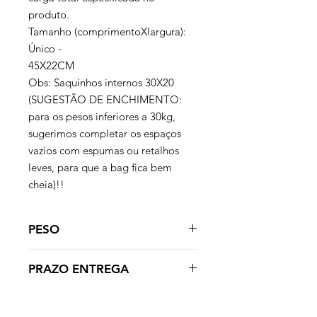
produto.
Tamanho (comprimentoXlargura):
Único -
45X22CM
Obs: Saquinhos internos 30X20
(SUGESTÃO DE ENCHIMENTO:
para os pesos inferiores a 30kg,
sugerimos completar os espaços
vazios com espumas ou retalhos
leves, para que a bag fica bem
cheia)!!
PESO
O produto é vendido vazio.
PRAZO ENTREGA
Enchimento por conta do comprador
Esse produto é produzido mediante a
compra podendo levar de 5 a 15 dias